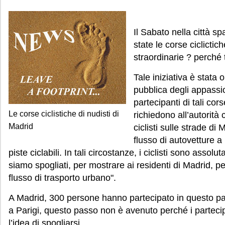
Il Sabato nella città s
state le corse ciclicti
straordinarie ? perché tu
Tale iniziativa è stata
pubblica degli appassion
partecipanti di tali cor
Le corse ciclistiche di nudisti di
richiedono all’autorità 
Madrid
ciclisti sulle strade di
flusso di autovetture 
piste ciclabili. In tali circostanze, i ciclisti sono asso
siamo spogliati, per mostrare ai residenti di Madrid, per
flusso di trasporto urbano".
A Madrid, 300 persone hanno partecipato in questo pa
a Parigi, questo passo non è avenuto perché i parteci
l’idea di spogliarsi.