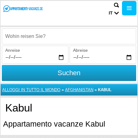
IT
Wohin reisen Sie?
Anreise
Abreise
Suchen
ALLOGGI IN TUTTO IL MONDO
»
AFGHANISTAN
»
KABUL
Kabul
Appartamento vacanze Kabul