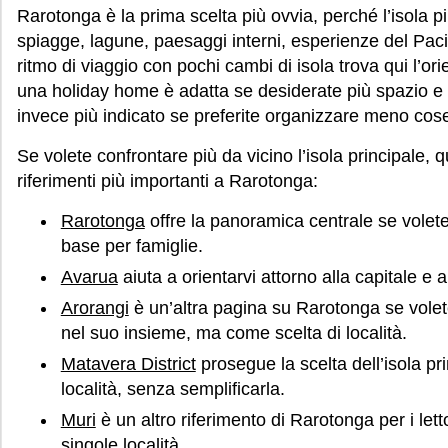
Rarotonga è la prima scelta più ovvia, perché l’isola p
spiagge, lagune, paesaggi interni, esperienze del Pacif
ritmo di viaggio con pochi cambi di isola trova qui l’or
una holiday home è adatta se desiderate più spazio e
invece più indicato se preferite organizzare meno cos
Se volete confrontare più da vicino l’isola principale, 
riferimenti più importanti a Rarotonga:
Rarotonga
offre la panoramica centrale se volete
base per famiglie.
Avarua
aiuta a orientarvi attorno alla capitale e a
Arorangi
è un’altra pagina su Rarotonga se volete
nel suo insieme, ma come scelta di località.
Matavera District
prosegue la scelta dell’isola pr
località, senza semplificarla.
Muri
è un altro riferimento di Rarotonga per i lett
singole località.