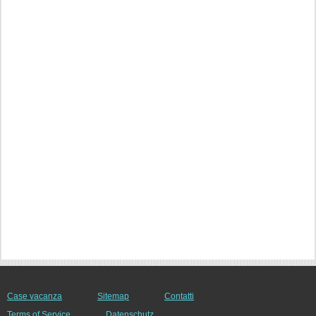
Case vacanza
Sitemap
Contatti
Terms of Service
Datenschutz