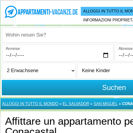
ALLOGGI IN TUTTO IL MO
INFORMAZIONI PROPRIET
Wohin reisen Sie?
Anreise
Abreise
Suchen
ALLOGGI IN TUTTO IL MONDO
»
EL SALVADOR
»
SAN MIGUEL
»
CONA
Affittare un appartamento p
Conacastal