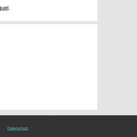
guel
.
Datenschutz