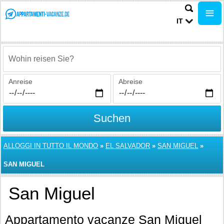
IT
Wohin reisen Sie?
Anreise
Abreise
Suchen
ALLOGGI IN TUTTO IL MONDO
»
EL SALVADOR
»
SAN MIGUEL
»
SAN MIGUEL
San Miguel
Appartamento vacanze San Miguel