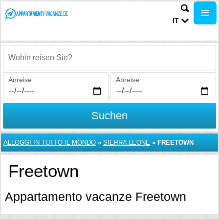
IT
Wohin reisen Sie?
Anreise
Abreise
Suchen
ALLOGGI IN TUTTO IL MONDO
»
SIERRA LEONE
»
FREETOWN
Freetown
Appartamento vacanze Freetown