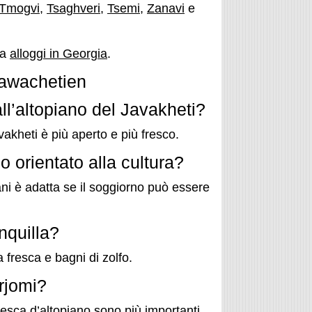
Tmogvi
,
Tsaghveri
,
Tsemi
,
Zanavi
e
da
alloggi in Georgia
.
awachetien
all’altopiano del Javakheti?
vakheti è più aperto e più fresco.
 orientato alla cultura?
ani è adatta se il soggiorno può essere
nquilla?
 fresca e bagni di zolfo.
rjomi?
esca d’altopiano sono più importanti