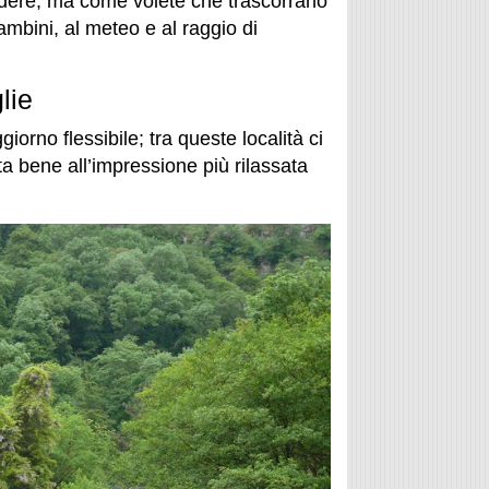
edere, ma come volete che trascorrano
ambini, al meteo e al raggio di
lie
orno flessibile; tra queste località ci
ta bene all’impressione più rilassata