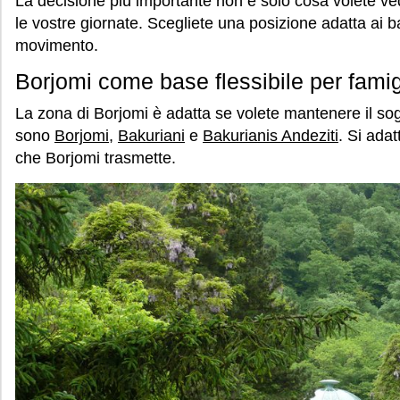
La decisione più importante non è solo cosa volete v
le vostre giornate. Scegliete una posizione adatta ai b
movimento.
Borjomi come base flessibile per famig
La zona di Borjomi è adatta se volete mantenere il soggi
sono
Borjomi
,
Bakuriani
e
Bakurianis Andeziti
. Si adat
che Borjomi trasmette.