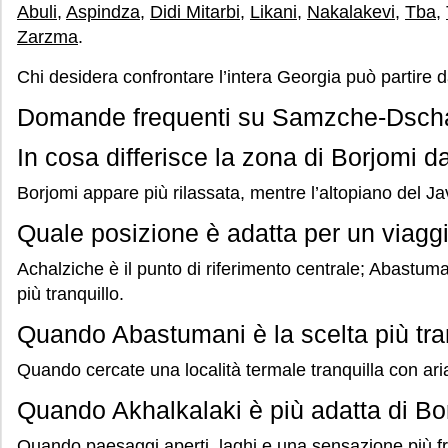
Abuli
,
Aspindza
,
Didi Mitarbi
,
Likani
,
Nakalakevi
,
Tba
,
Zarzma
.
Chi desidera confrontare l’intera Georgia può partire 
Domande frequenti su Samzche-Dsch
In cosa differisce la zona di Borjomi d
Borjomi appare più rilassata, mentre l’altopiano del Ja
Quale posizione è adatta per un viaggio
Achalziche è il punto di riferimento centrale; Abastum
più tranquillo.
Quando Abastumani è la scelta più tra
Quando cercate una località termale tranquilla con aria
Quando Akhalkalaki è più adatta di Bo
Quando paesaggi aperti, laghi e una sensazione più fr