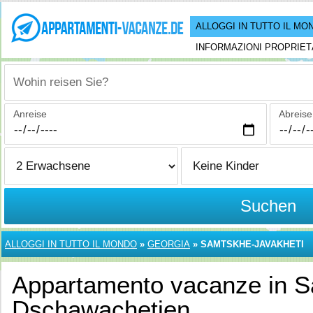
ALLOGGI IN TUTTO IL MO
INFORMAZIONI PROPRIET
Wohin reisen Sie?
Anreise
Abreise
Suchen
ALLOGGI IN TUTTO IL MONDO
»
GEORGIA
»
SAMTSKHE-JAVAKHETI
Appartamento vacanze in 
Dschawachetien