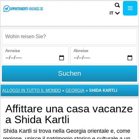
IT
Wohin reisen Sie?
Anreise
Abreise
Suchen
ALLOGGI IN TUTTO IL MONDO
»
GEORGIA
»
SHIDA KARTLI
Affittare una casa vacanze
a Shida Kartli
Shida Kartli si trova nella Georgia orientale e, come
regione, unisce il patrimonio storico e culturale a un